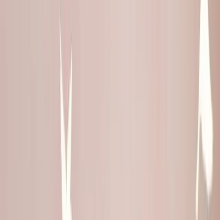
Magic Stickers