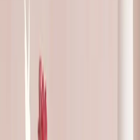
Ramos